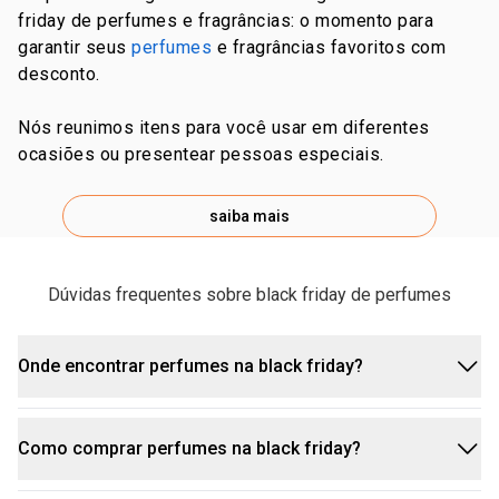
friday de perfumes e fragrâncias: o momento para
garantir seus
perfumes
e fragrâncias favoritos com
desconto.
nós reunimos itens para você usar em diferentes
ocasiões ou presentear pessoas especiais.
saiba mais
Dúvidas frequentes sobre black friday de perfumes
família olfativa
Onde encontrar perfumes na black friday?
Como comprar perfumes na black friday?
Aqui no site da Natura mesmo. Durante o mês de
novembro, acesse a página de
promoções
para
perfume amadeirado