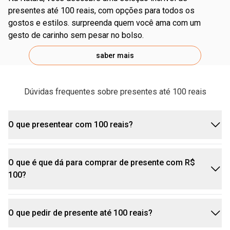
presentes até 100 reais, com opções para todos os
gostos e estilos. surpreenda quem você ama com um
gesto de carinho sem pesar no bolso.
saber mais
Dúvidas frequentes sobre presentes até 100 reais
O que presentear com 100 reais?
O que é que dá para comprar de presente com R$
Com R$ 100,00 você encontra diversas opções
100?
de
presentes
para encantar e agradar diferentes
gostos e estilos. Dá para presentear com
itens de
perfumaria
, rosto, corpo e banho, maquiagem e
O que pedir de presente até 100 reais?
Aqui você encontra diferentes opções de
muito mais.