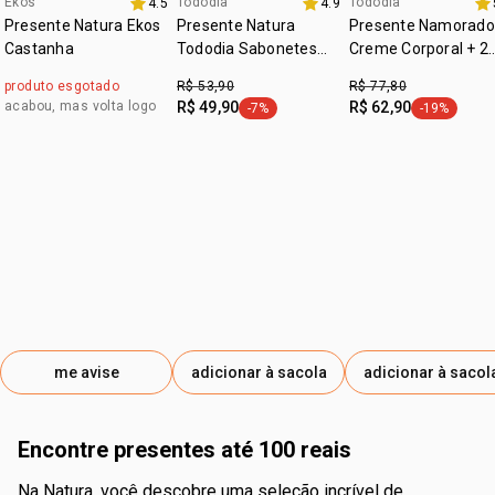
Ekos
Tododia
Tododia
4.5
4.9
Presente Natura Ekos
Presente Natura
Presente Namorado
Castanha
Tododia Sabonetes
Creme Corporal + 2
Sortidos Corações (6
Sabonetes Tododia
produto esgotado
R$ 53,90
R$ 77,80
barras)
Algodão
acabou, mas volta logo
R$ 49,90
R$ 62,90
-7%
-19%
etiqueta -7%
etiqueta -1
me avise
adicionar à sacola
adicionar à sacol
encontre presentes até 100 reais
na Natura, você descobre uma seleção incrível de