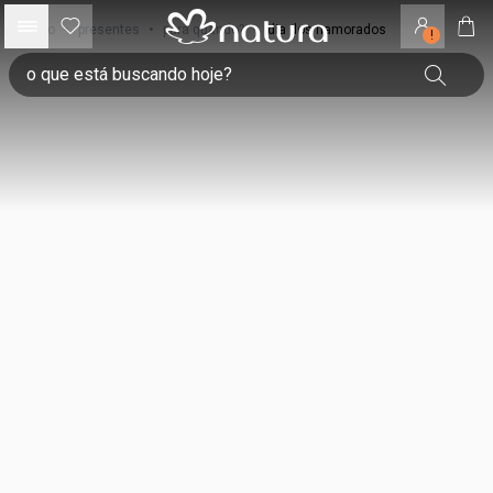
início
•
presentes
•
para quando?
•
dia dos namorados
!