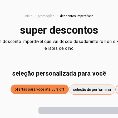
início
•
promoções
•
descontos imperdíveis
super descontos
 desconto imperdível que vai desde desodorante roll on e 
e lápis de olho
seleção personalizada para você
ofertas para você até 50% off
seleção de perfumaria
etiqueta ofertas para você até 50% off
etiqueta seleção de perfu