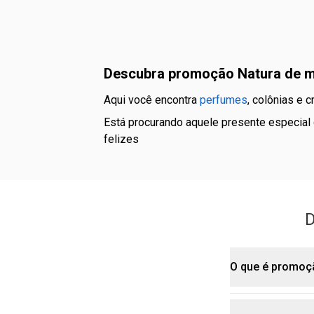
descubra promoção Natura de 
aqui você encontra
perfumes
, colônias e 
está procurando aquele presente especial ou quer renovar o seu aroma preferido? aproveite as promoções que vão deixar seu bolso e seu olfato
felizes
D
promoçã
O que é promoç