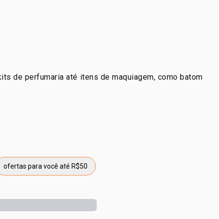
kits de perfumaria até itens de maquiagem, como batom
ofertas para você até R$50
maria
etiqueta ofertas para você até R$50