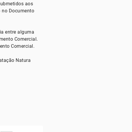
 submetidos aos
to no Documento
ia entre alguma
umento Comercial.
ento Comercial.
ratação Natura