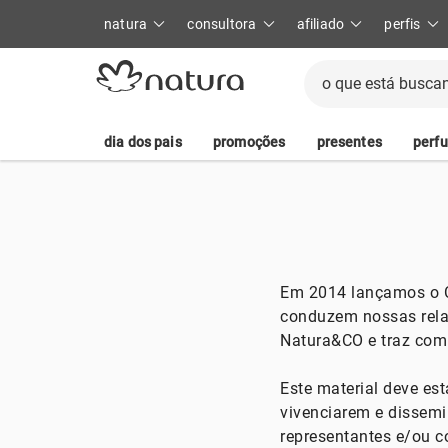
natura
consultora
afiliado
perfis
dia dos pais
promoções
presentes
perf
Em 2014 lançamos o Có
conduzem nossas rela
Natura&CO e traz com
Este material deve es
vivenciarem e dissem
representantes e/ou c