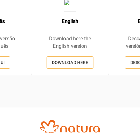
ês
English
 versão
Download here the
Desca
guês
English version
versió
QUI
DOWNLOAD HERE
DES