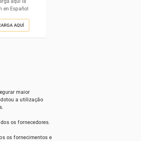
rga aquí la
n en Español
CARGA AQUÍ
segurar maior
dotou a utilização
s.
odos os fornecedores.
dos os fornecimentos e