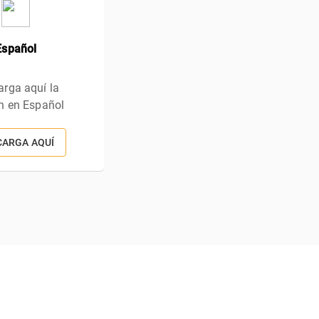
Español
rga aquí la
n en Español
CARGA AQUÍ