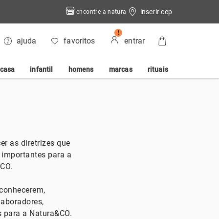
inserir cep
encontre a natura
!
ajuda
favoritos
entrar
casa
infantil
homens
marcas
rituais
r as diretrizes que
importantes para a
&CO.
a conhecerem,
laboradores,
s para a Natura&CO.