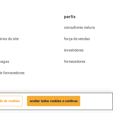
perfis
consultores natura
ários do site
força de vendas
investidores
 vagas
fornecedores
 de fornecedores
ção de cookies
aceitar todos cookies e continue