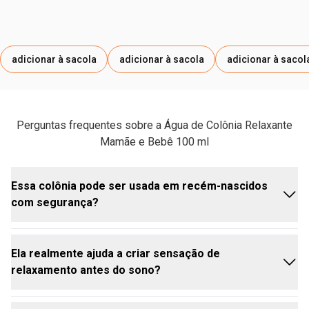
adicionar à sacola
adicionar à sacola
adicionar à sacol
Perguntas frequentes sobre a Água de Colônia Relaxante
Mamãe e Bebê 100 ml
Essa colônia pode ser usada em recém-nascidos
com segurança?
Ela realmente ajuda a criar sensação de
Sim. A água de colônia relaxante bebê foi formulada
relaxamento antes do sono?
especialmente para a pele sensível dos pequenos,
sem álcool e com fórmula hipoalergênica,
desenvolvida para minimizar o risco de alergias. É