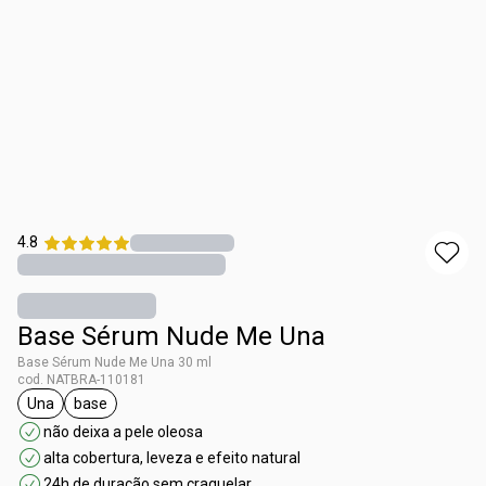
4.8
Base Sérum Nude Me Una
Base Sérum Nude Me Una 30 ml
cod. NATBRA-110181
Una
base
etiqueta Una
etiqueta base
não deixa a pele oleosa
alta cobertura, leveza e efeito natural
24h de duração sem craquelar