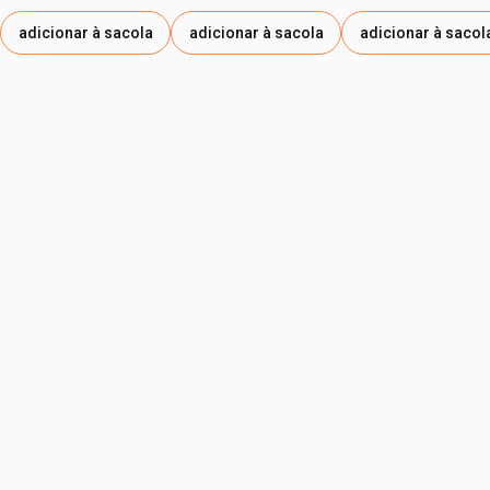
SAITOANA EXTRACT, THEOBROMA CACAO SEED
adicionar à sacola
adicionar à sacola
adicionar à sacol
EXTRACT, IODOPROPYNYL BUTYLCARBAMATE, PEG-200,
CAMELLIA SINENSIS LEAF EXTRACT, BHT,
ETHYLHEXYLGLYCERIN, MALTODEXTRIN, TOCOPHEROL,
PENTAERYTHRITYL TETRA-DI-T-BUTYL
HYDROXYHYDROCINNAMATE. PODE CONTER / PUEDE
CONTENER: CI 77891, CI 77492, CI 77499, CI 77491.