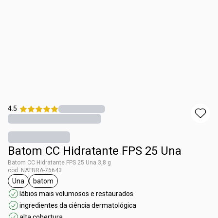
4.5
Batom CC Hidratante FPS 25 Una
Batom CC Hidratante FPS 25 Una 3,8 g
cod. NATBRA-76643
Una
batom
etiqueta Una
etiqueta batom
lábios mais volumosos e restaurados
ingredientes da ciência dermatológica
alta cobertura