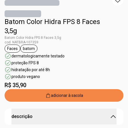
Batom Color Hidra FPS 8 Faces
3,5g
Batom Color Hidra FPS 8 Faces 3,5g
cod. NATBRA-107359
Faces
batom
etiqueta Faces
etiqueta batom
dermatologicamente testado
proteção FPS 8
hidratação por até 8h
produto vegano
R$ 35,90
adicionar à sacola
descrição