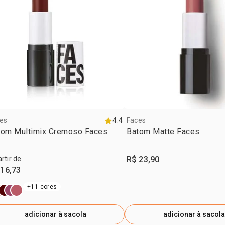
CONTENER: C
ALUMINUM HY
12085, CI 1
es
4.4
Faces
tom Multimix Cremoso Faces
Batom Matte Faces
artir de
R$ 23,90
 16,73
+11 cores
adicionar à sacola
adicionar à sacola