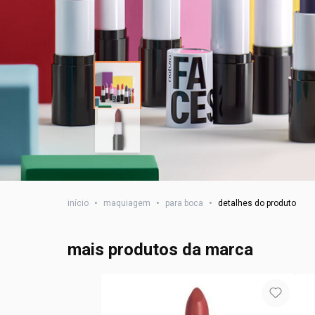
início
•
maquiagem
•
para boca
•
detalhes do produto
mais produtos da marca