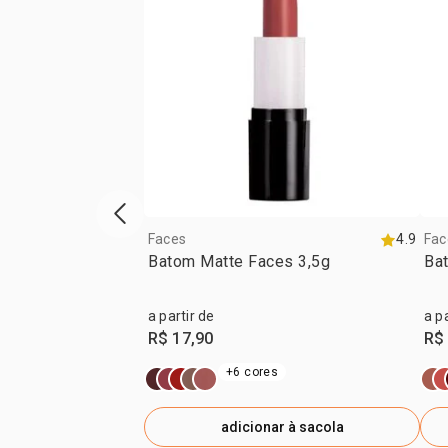
vitrine de produtos anterior
Faces
4.9
Fac
Batom Matte Faces 3,5g
Ba
a partir de
a p
R$ 17,90
R$
+6 cores
adicionar à sacola