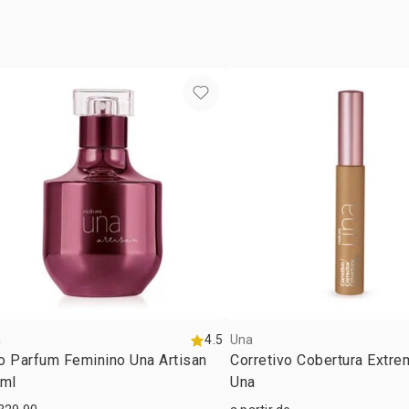
HECTORITE
TOCOPHERYL
DICAPRYLY
PASSIFLORA
AMINOPROPA
GLYCOL, P
SEED EXTR
FRUIT/LEAF
ACID, AQUA
CI 77491, C
77499, CI 7
a
4.5
Una
o Parfum Feminino Una Artisan
Corretivo Cobertura Extre
 ml
Una