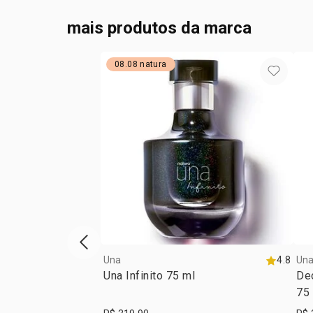
mais produtos da marca
08.08 natura
vitrine de produtos anterior
Una
4.8
Un
Una Infinito 75 ml
De
75