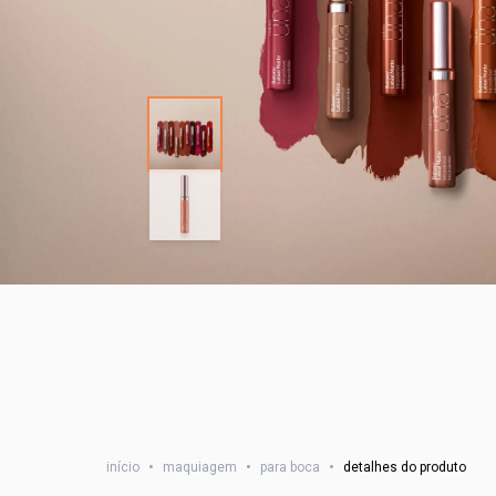
início
•
maquiagem
•
para boca
•
detalhes do produto