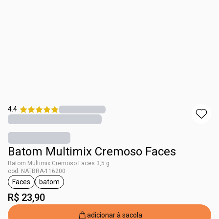
4.4
Batom Multimix Cremoso Faces
Batom Multimix Cremoso Faces 3,5 g
cod. NATBRA-116200
Faces
batom
etiqueta Faces
etiqueta batom
R$ 23,90
adicionar à sacola