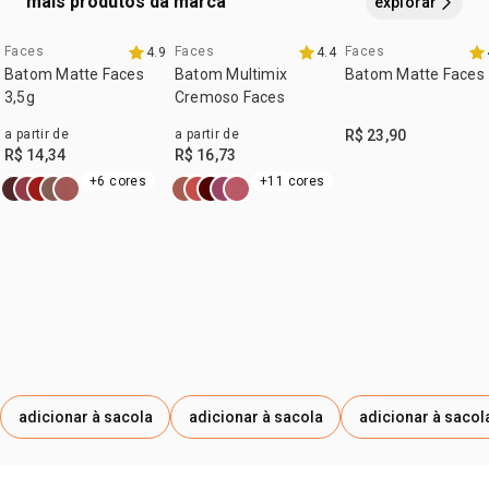
mais produtos da marca
explorar
AROMA, MALATO DE DI-ISOESTEARILA, TOCOFEROL,
LECITINA, MONOESTEARATO DE GLICERILA, PALMITATO
Faces
Faces
Faces
4.9
4.4
DE ASCORBILA, EXTRATO DO FRUTO/FOLHA/TRONCO DE
Batom Matte Faces
Batom Multimix
Batom Matte Faces
SOLANUM LYCOPERSICUM, MONOLEATO DE GLICERILA,
3,5g
Cremoso Faces
ÁCIDO CÍTRICO, DIÓXIDO DE TITÂNIO, MICA, HIDRÓXIDO DE
a partir de
a partir de
R$ 23,90
ALUMÍNIO, CORANTE VERMELHO 15850, ÓXIDO DE FERRO
R$ 14,34
R$ 16,73
AMARELO, ÓXIDO DE FERRO PRETO, ÓXIDO DE FERRO
+6 cores
+11 cores
VERMELHO, CORANTE VERMELHO 45410, CORANTE
VERMELHO 12085, AMARELO DE TARTRAZINA, ALUMINA,
AZUL BRILHANTE, GLICEROL, ÓXIDO DE ESTANHO.
adicionar à sacola
adicionar à sacola
adicionar à sacol