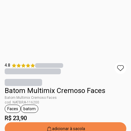
4.8
Batom Multimix Cremoso Faces
Batom Multimix Cremoso Faces
cod. NATBRA-116200
Faces
batom
etiqueta Faces
etiqueta batom
R$ 23,90
adicionar à sacola