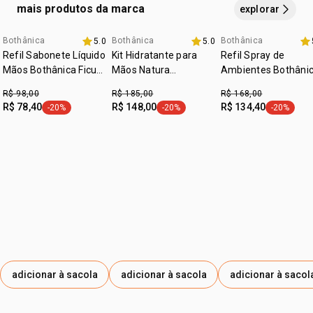
* o benefício funcional deste produto é atribuído ao óleo
mais produtos da marca
explorar
de hortelã-pimenta (ajuda a promover melhora da
concentração e foco).
Bothânica
Bothânica
Bothânica
5.0
5.0
Refil Sabonete Líquido
Kit Hidratante para
Refil Spray de
Mãos Bothânica Ficus
Mãos Natura
Ambientes Bothâni
Herb 230 ml
Bothânica (3
Aura Gingi 200 ml
R$ 98,00
R$ 185,00
R$ 168,00
produtos)
R$ 78,40
R$ 148,00
R$ 134,40
-20%
-20%
-20%
etiqueta -20%
etiqueta -20%
etiqueta -
adicionar à sacola
adicionar à sacola
adicionar à sacol