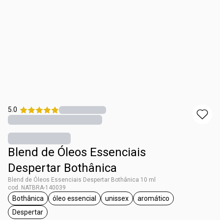
5.0
Blend de Óleos Essenciais
Despertar Bothânica
Blend de Óleos Essenciais Despertar Bothânica 10 ml
cod. NATBRA-140039
Bothânica
óleo essencial
unissex
aromático
etiqueta Bothânica
etiqueta óleo essencial
etiqueta unissex
etiqueta aromático
Despertar
etiqueta Despertar