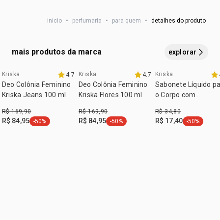
:
subfamília
frutal
citronellol, polyglyceryl-3 caprylate, citral, geraniol, amyl
início
•
perfumaria
•
para quem
•
detalhes do produto
cinnamal, denatonium benzoate.
mais produtos da marca
explorar
Kriska
Kriska
Kriska
4.7
4.7
tempo limitado
tempo limitado
Deo Colônia Feminino
Deo Colônia Feminino
Sabonete Líquido p
Kriska Jeans 100 ml
Kriska Flores 100 ml
o Corpo com
Partículas
R$ 169,90
R$ 169,90
R$ 34,80
Iluminadoras Kriska
R$ 84,95
R$ 84,95
R$ 17,40
-50%
-50%
-50%
etiqueta -50%
etiqueta -50%
etiqueta -5
Flores