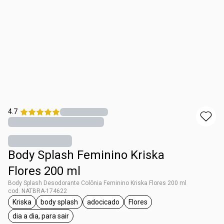
4.7
Body Splash Feminino Kriska
Flores 200 ml
Body Splash Desodorante Colônia Feminino Kriska Flores 200 ml
cod. NATBRA-174622
Kriska
body splash
adocicado
Flores
etiqueta Kriska
etiqueta body splash
etiqueta adocicado
etiqueta Flores
dia a dia, para sair
etiqueta dia a dia, para sair