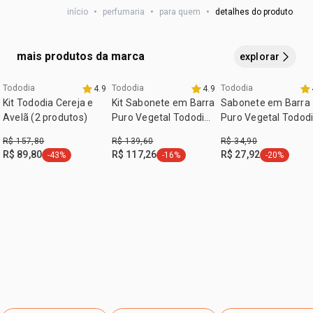
notas de corpo
lavanda, muguet e baunilha.
orelhas
e onde mais desejar, exceto no rosto.
início
•
perfumaria
•
para quem
•
detalhes do produto
:
notas de fundo
musk, madeiras, sândalo e âmbar.
cruelty free
mais produtos da marca
explorar
vegano
:
Tododia
Tododia
Tododia
subfamília
4.9
aldeídico
4.9
exclusivo aqui
Kit Tododia Cereja e
Kit Sabonete em Barra
Sabonete em Barra
Avelã (2 produtos)
Puro Vegetal Tododia
Puro Vegetal Todod
(4 caixas)
Alecrim e Sálvia
R$ 157,80
R$ 139,60
R$ 34,90
R$ 89,80
R$ 117,26
R$ 27,92
-43%
-16%
-20%
etiqueta -43%
etiqueta -16%
etiqueta -2