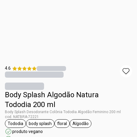
4.6
Body Splash Algodão Natura
Tododia 200 ml
Body Splash Desodorante Colônia Tododia Algodão Feminino 200 ml
cod. NATBRA-72221
Tododia
body splash
floral
Algodão
etiqueta Tododia
etiqueta body splash
etiqueta floral
etiqueta Algodão
produto vegano