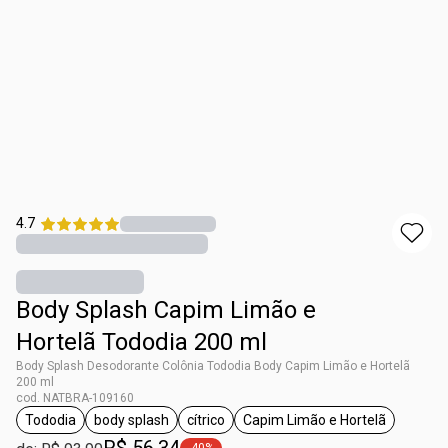
4.7
Body Splash Capim Limão e
Hortelã Tododia 200 ml
Body Splash Desodorante Colônia Tododia Body Capim Limão e Hortelã
200 ml
cod. NATBRA-109160
Tododia
body splash
cítrico
Capim Limão e Hortelã
etiqueta Tododia
etiqueta body splash
etiqueta cítrico
etiqueta Capim Limão