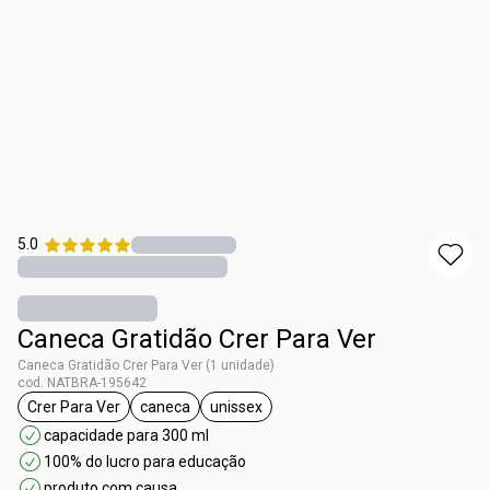
5.0
Caneca Gratidão Crer Para Ver
Caneca Gratidão Crer Para Ver (1 unidade)
cod. NATBRA-195642
Crer Para Ver
caneca
unissex
etiqueta Crer Para Ver
etiqueta caneca
etiqueta unissex
capacidade para 300 ml
100% do lucro para educação
produto com causa