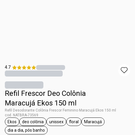
4.7
Refil Frescor Deo Colônia
Maracujá Ekos 150 ml
Refil Desodorante Colônia Frescor Feminino Maracujá Ekos 150 ml
cod. NATBRA-73569
Ekos
deo colônia
unissex
floral
Maracujá
etiqueta Ekos
etiqueta deo colônia
etiqueta unissex
etiqueta floral
etiqueta Maracujá
dia a dia, pós banho
etiqueta dia a dia, pós banho