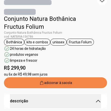
Conjunto Natura Bothânica
Fructus Folium
Conjunto Natura Bothânica Fructus Folium
cod. NATBRA-156786
Bothânica
kits e combos
unissex
Fructus Folium
etiqueta Bothânica
etiqueta kits e combos
etiqueta unissex
etiqueta Fructus Fo
24 horas de hidratação
produtos veganos
limpeza e frescor
R$ 299,90
ou
6x de R$ 49,98 sem juros
adicionar à sacola
descrição