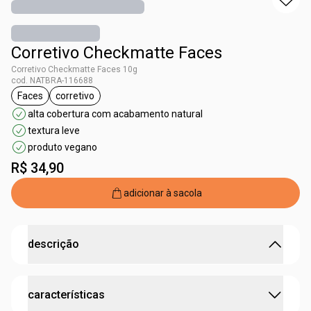
Corretivo Checkmatte Faces
Corretivo Checkmatte Faces 10g
cod. NATBRA-116688
Faces
corretivo
etiqueta Faces
etiqueta corretivo
alta cobertura com acabamento natural
textura leve
produto vegano
R$ 34,90
adicionar à sacola
descrição
FACES CHECKMATTE CORRETIVO 10N
características
O corretivo Checkmatte Faces traz 12 cores