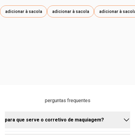
PROPILENO, TOCOPHEROL / TOCOFEROL,
PENTAERYTHRITYL TETRA-DI-T-BUTYL
adicionar à sacola
adicionar à sacola
adicionar à sacol
HYDROXYHYDROCINNAMATE / TETRA-DI-T-BUTIL
HIDRÓXI-HIDROCINAMATO DE PENTAERITRITILA. PODE
CONTER/PUEDE CONTENER: CI 77891 / DIÓXIDO DE
TITÂNIO, CI 77492 / ÓXIDO DE FERRO AMARELO, CI 77491
/ ÓXIDO DE FERRO VERMELHO, CI 77499 / ÓXIDO DE
FERRO PRETO.
perguntas frequentes
para que serve o corretivo de maquiagem?