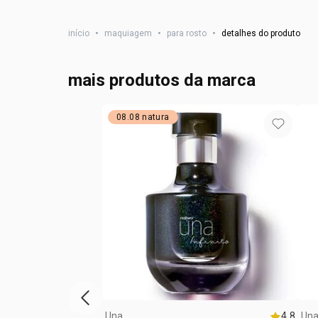
início
•
maquiagem
•
para rosto
•
detalhes do produto
mais produtos da marca
08.08 natura
vitrine de produtos anterior
Una
4.8
Un