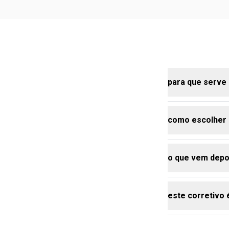
para que serve
como escolher 
o corretivo é
olheiras, mar
ser usado par
o que vem depo
acabamento 
antes de esco
característica
escura e se 
este corretivo 
depois do cor
ocasião e do