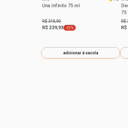
Una Infinito 75 ml
De
75
R$ 319,90
R$ 
R$ 239,93
R$
-25%
etiqueta -25%
adicionar à sacola