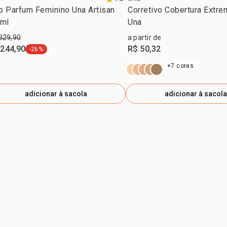
T-BUTYL H
o Parfum Feminino Una Artisan
Corretivo Cobertura Extre
HIDRÓXI-HI
 ml
Una
CONTER/PUE
329,90
a partir de
CI 77492 / 
 244,90
R$ 50,32
-26%
etiqueta -26%
FERRO VERM
+7 cores
adicionar à sacola
adicionar à sacola