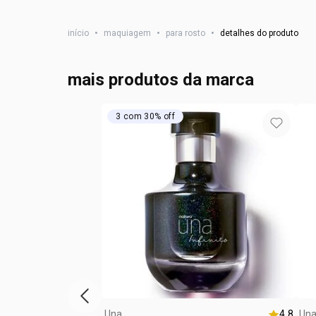
início
•
maquiagem
•
para rosto
•
detalhes do produto
mais produtos da marca
3 com 30% off
vitrine de produtos anterior
Una
4.8
Un