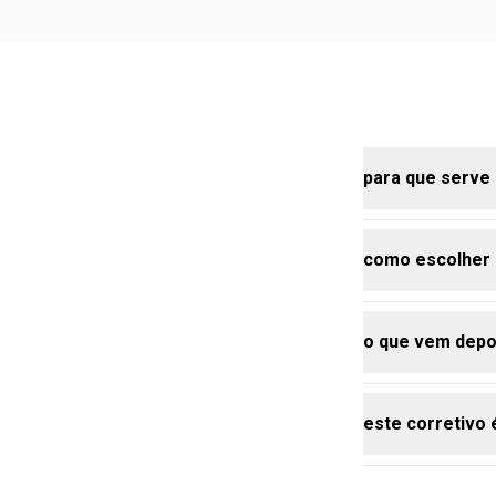
para que serve
como escolher 
o corretivo é
olheiras, mar
ser usado par
o que vem depo
acabamento 
antes de esco
característica
escura e se 
este corretivo 
depois do cor
ocasião e do