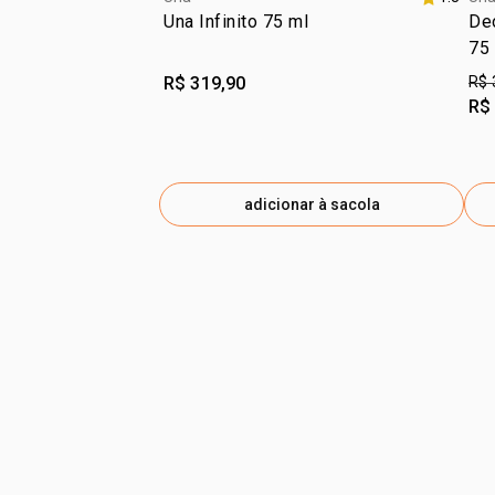
Una Infinito 75 ml
De
75
R$ 319,90
R$ 
R$
adicionar à sacola