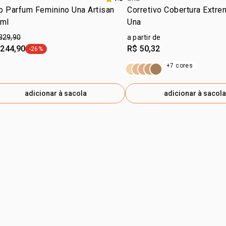
T-BUTYL H
o Parfum Feminino Una Artisan
Corretivo Cobertura Extre
HIDRÓXI-HI
 ml
Una
CONTER/PUE
329,90
a partir de
CI 77492 / 
 244,90
R$ 50,32
-26%
etiqueta -26%
FERRO VERM
+7 cores
adicionar à sacola
adicionar à sacola