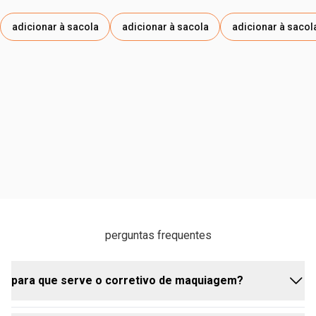
PROPILENO, TOCOPHEROL / TOCOFEROL,
PENTAERYTHRITYL TETRA-DI-T-BUTYL
adicionar à sacola
adicionar à sacola
adicionar à sacol
HYDROXYHYDROCINNAMATE / TETRA-DI-T-BUTIL
HIDRÓXI-HIDROCINAMATO DE PENTAERITRITILA. PODE
CONTER/PUEDE CONTENER: CI 77891 / DIÓXIDO DE
TITÂNIO, CI 77492 / ÓXIDO DE FERRO AMARELO, CI 77491
/ ÓXIDO DE FERRO VERMELHO, CI 77499 / ÓXIDO DE
FERRO PRETO.
perguntas frequentes
para que serve o corretivo de maquiagem?