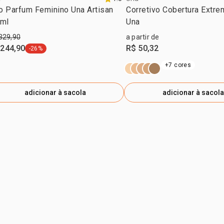
T-BUTYL H
o Parfum Feminino Una Artisan
Corretivo Cobertura Extre
HIDRÓXI-HI
 ml
Una
CONTER/PUE
329,90
a partir de
CI 77492 / 
 244,90
R$ 50,32
-26%
etiqueta -26%
FERRO VERM
+7 cores
adicionar à sacola
adicionar à sacola