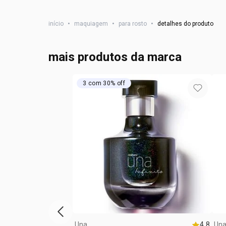
início
•
maquiagem
•
para rosto
•
detalhes do produto
mais produtos da marca
3 com 30% off
vitrine de produtos anterior
Una
4.8
Un