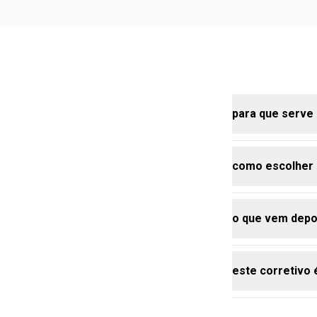
para que serve
como escolher 
o corretivo é
olheiras, mar
ser usado par
o que vem depo
acabamento 
antes de esco
característica
escura e se 
este corretivo 
depois do cor
ocasião e do