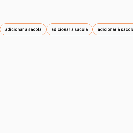
CITRONELOL, GERANIOL, ALFA-ISOMETIL IONONA,
EXTRATO DA FOLHA DE SHINUS TEREBENTHIFOLIA, ÓLEO
DA FOLHA DE CONOBEA SCOPARIOIDES, CITRATO DE
TRIETILA, SESQUICAPRILATO DE XILITILA, CARBONATO
adicionar à sacola
adicionar à sacola
adicionar à sacol
DE SÓDIO, CITRATO DE GLICERÍDEOS DE PALMA
HIDROGENADOS, CLORETO DE SÓDIO.