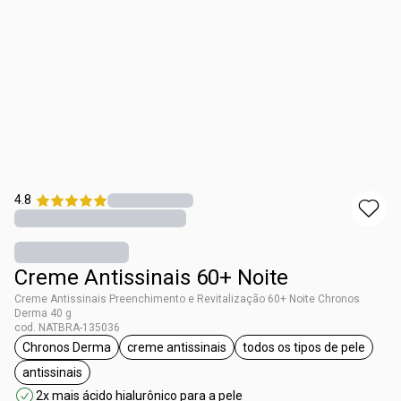
4.8
Creme Antissinais 60+ Noite
Creme Antissinais Preenchimento e Revitalização 60+ Noite Chronos
Derma 40 g
cod. NATBRA-135036
Chronos Derma
creme antissinais
todos os tipos de pele
etiqueta Chronos Derma
etiqueta creme antissinais
etiqueta todos os
antissinais
etiqueta antissinais
2x mais ácido hialurônico para a pele