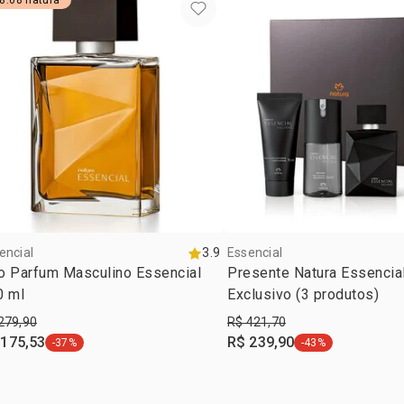
8.08 natura
MICROCRIST
IODOPROPIN
DE SILÍCIO .
encial
3.9
Essencial
o Parfum Masculino Essencial
Presente Natura Essencia
0 ml
Exclusivo (3 produtos)
279,90
R$ 421,70
 175,53
R$ 239,90
-37%
-43%
etiqueta -37%
etiqueta -43%