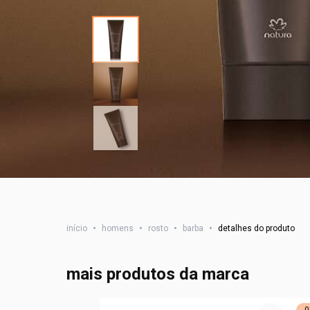
início
•
homens
•
rosto
•
barba
•
detalhes do produto
mais produtos da marca