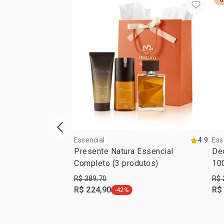
0
vitrine de produtos anterior
Essencial
4.9
Ess
Presente Natura Essencial
De
Completo (3 produtos)
10
R$ 389,70
R$ 
R$ 224,90
R$
-42%
etiqueta -42%