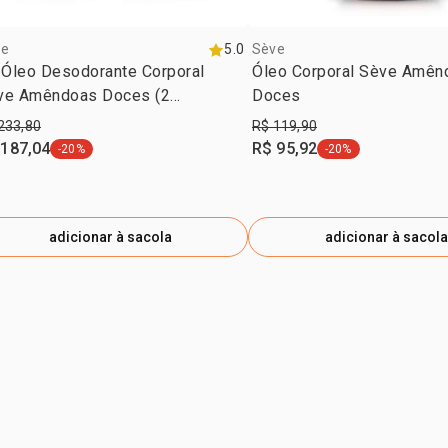
ve
5.0
Sève
 Óleo Desodorante Corporal
Óleo Corporal Sève Amên
ve Amêndoas Doces (2
Doces
idades)
233,80
R$ 119,90
 187,04
R$ 95,92
-20%
-20%
etiqueta -20%
etiqueta -20%
adicionar à sacola
adicionar à sacola