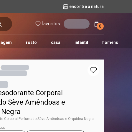
encontre a natura
favoritos
entrar
0
iagem
rosto
casa
infantil
homens
mpago
r
biografia
cashback
erva Doce
queridinhos das redes sociais
kriska
aura
sodorante Corporal
do Sève Amêndoas e
 Negra
e Corporal Perfumado Sève Amêndoas e Orquídea Negra
566