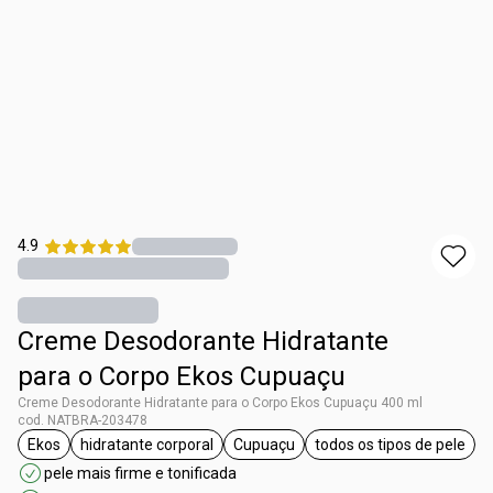
4.9
Creme Desodorante Hidratante
para o Corpo Ekos Cupuaçu
Creme Desodorante Hidratante para o Corpo Ekos Cupuaçu 400 ml
cod. NATBRA-203478
Ekos
hidratante corporal
Cupuaçu
todos os tipos de pele
etiqueta Ekos
etiqueta hidratante corporal
etiqueta Cupuaçu
etiqueta todos 
pele mais firme e tonificada