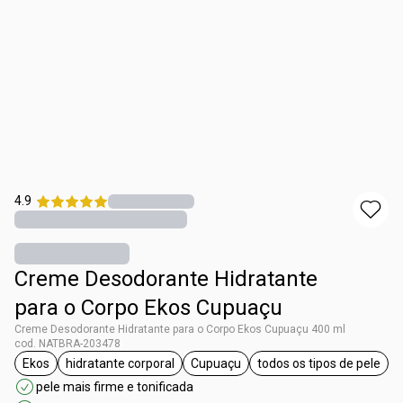
4.9
Creme Desodorante Hidratante
para o Corpo Ekos Cupuaçu
Creme Desodorante Hidratante para o Corpo Ekos Cupuaçu 400 ml
cod. NATBRA-203478
Ekos
hidratante corporal
Cupuaçu
todos os tipos de pele
etiqueta Ekos
etiqueta hidratante corporal
etiqueta Cupuaçu
etiqueta todos 
pele mais firme e tonificada