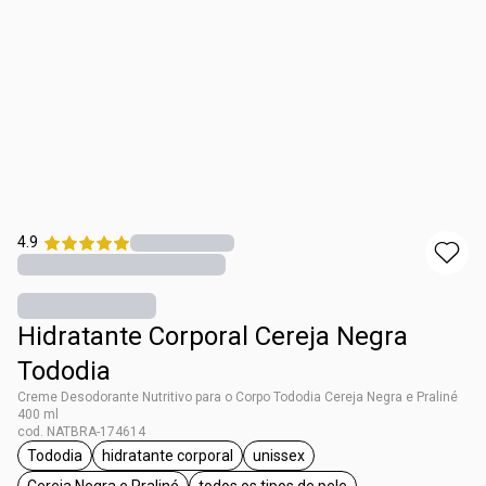
4.9
Hidratante Corporal Cereja Negra
Tododia
Creme Desodorante Nutritivo para o Corpo Tododia Cereja Negra e Praliné
400 ml
cod. NATBRA-174614
Tododia
hidratante corporal
unissex
etiqueta Tododia
etiqueta hidratante corporal
etiqueta unissex