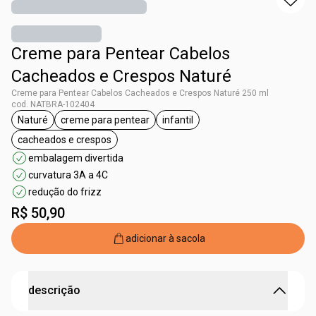
Creme para Pentear Cabelos
Cacheados e Crespos Naturé
Creme para Pentear Cabelos Cacheados e Crespos Naturé 250 ml
cod. NATBRA-102404
Naturé
creme para pentear
infantil
etiqueta Naturé
etiqueta creme para pentear
etiqueta infantil
cacheados e crespos
etiqueta cacheados e crespos
embalagem divertida
curvatura 3A a 4C
redução do frizz
R$ 50,90
adicionar à sacola
descrição