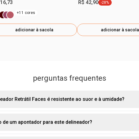
 16,73
R$ 42,90
-28%
etiqueta -28%
+11 cores
adicionar à sacola
adicionar à sacola
perguntas frequentes
neador Retrátil Faces é resistente ao suor e à umidade?
o de um apontador para este delineador?
ula de longa duração foi desenvolvida para resistir ao desgaste 
r e umidade, mantendo o delineado intacto por mais tempo.