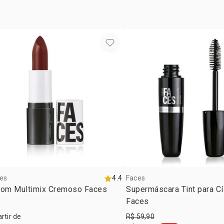
STEARYL DI
ALCOHOLS/ 
SESQUIOLEAT
CETYL PEG/
POLIETILEN
DIMETICON
TOCOFERILA
CONTER/ PU
PRETO, CI 7
77007/ COR
VERMELHO 1
42090/ AZU
AMARELO.
es
4.4
Faces
tom Multimix Cremoso Faces
Supermáscara Tint para Cí
Faces
artir de
R$ 59,90