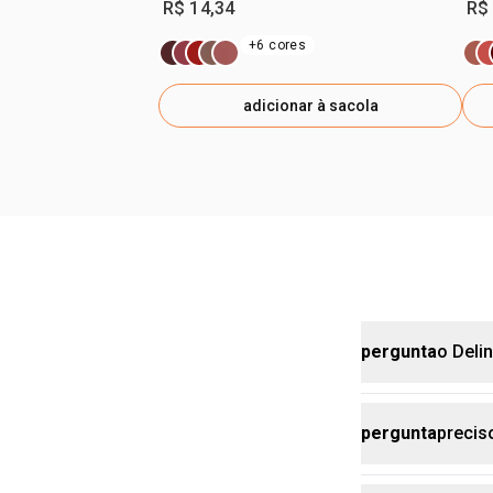
R$ 14,34
R$
+6 cores
adicionar à sacola
pergunta
o Deli
pergunta
precis
Sim, sua fórm
incluindo suo