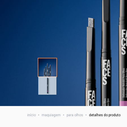
início
•
maquiagem
•
para olhos
•
detalhes do produto