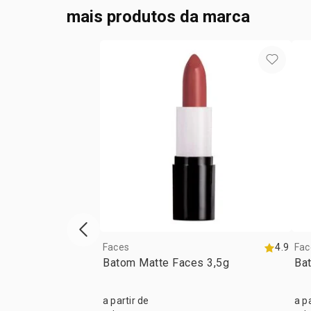
mais produtos da marca
vitrine de produtos anterior
Faces
4.9
Fac
Batom Matte Faces 3,5g
Ba
a partir de
a p