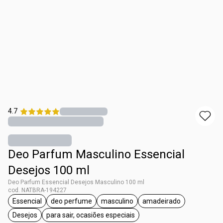
4.7
Deo Parfum Masculino Essencial
Desejos 100 ml
Deo Parfum Essencial Desejos Masculino 100 ml
cod. NATBRA-194227
Essencial
deo perfume
masculino
amadeirado
etiqueta Essencial
etiqueta deo perfume
etiqueta masculino
etiqueta amadeira
Desejos
para sair, ocasiões especiais
etiqueta Desejos
etiqueta para sair, ocasiões especiais