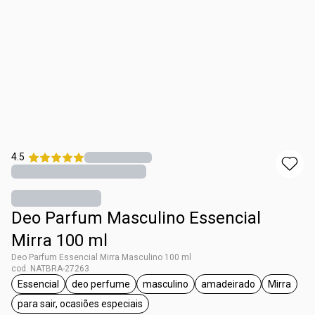
4.5
Deo Parfum Masculino Essencial
Mirra 100 ml
Deo Parfum Essencial Mirra Masculino 100 ml
cod. NATBRA-27263
Essencial
deo perfume
masculino
amadeirado
Mirra
etiqueta Essencial
etiqueta deo perfume
etiqueta masculino
etiqueta amadeira
etiqueta
para sair, ocasiões especiais
etiqueta para sair, ocasiões especiais