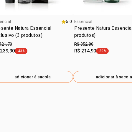
encial
5.0
Essencial
sente Natura Essencial
Presente Natura Essencial
lusivo (3 produtos)
produtos)
421,70
R$ 352,80
 239,90
R$ 214,90
-43%
-39%
etiqueta -43%
etiqueta -39%
adicionar à sacola
adicionar à sacola