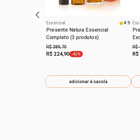
vitrine de produtos anterior
Essencial
4.9
Ess
Presente Natura Essencial
Pre
Completo (3 produtos)
Exc
R$ 389,70
R$ 
R$ 224,90
R$
-42%
etiqueta -42%
adicionar à sacola