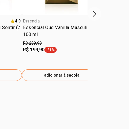
próxima vitrine d
4.9
Essencial
4.7
Essencial
 Sentir (2
Essencial Oud Vanilla Masculino
Presente Na
100 ml
R$ 289,90
R$ 279,90
R$ 199,90
R$ 186,90
-31%
-
etiqueta -31%
e
adicionar à sacola
ad