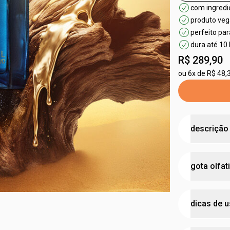
com ingredi
produto ve
perfeito pa
dura até 10 
R$ 289,90
ou
6x de R$ 48,
descrição
fragrância 
gota olfat
líquido da 
•
deo parfu
•
combina o 
possui 
do mundo, 
dicas de 
biodiversida
concen
•
com um to