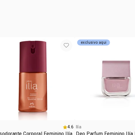
BENZOATO 
DIETILAMIN
LIMONENO, 
ÁLCOOL BEN
POLIGLICERI
OCTINOATO 
exclusivo aqui
CORANTE A
VIOLETA 60
CLORETO DE
SÓDIO.
4.6
Ilía
odorante Corporal Feminino Ilía
Deo Parfum Feminino Ilía 