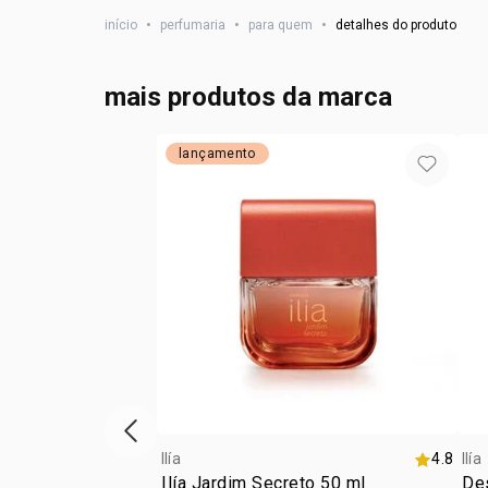
início
•
perfumaria
•
para quem
•
detalhes do produto
mais produtos da marca
lançamento
vitrine de produtos anterior
Ilía
4.8
Ilía
Ilía Jardim Secreto 50 ml
Des