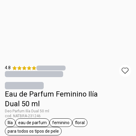
4.8
Eau de Parfum Feminino Ilía
Dual 50 ml
Deo Parfum Ilía Dual 50 ml
cod. NATBRA-231246
Ilía
eau de parfum
feminino
floral
etiqueta Ilía
etiqueta eau de parfum
etiqueta feminino
etiqueta floral
para todos os tipos de pele
etiqueta para todos os tipos de pele