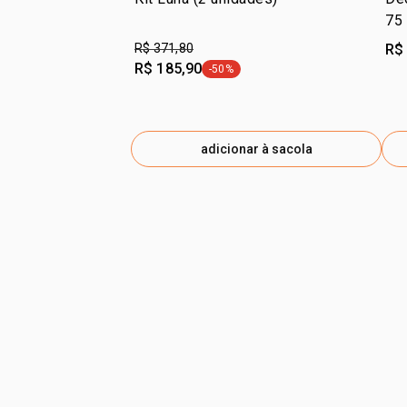
75
R$ 371,80
R$
R$ 185,90
-50%
etiqueta -50%
adicionar à sacola