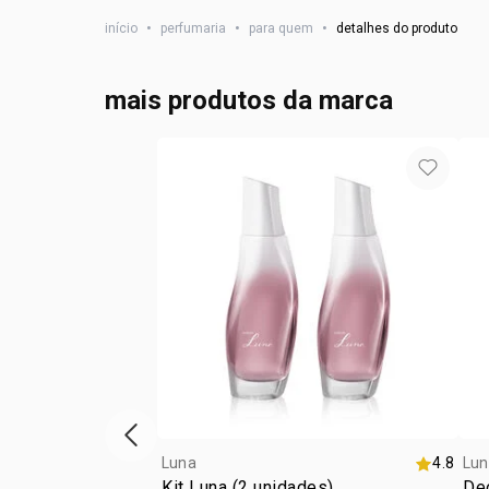
início
•
perfumaria
•
para quem
•
detalhes do produto
mais produtos da marca
vitrine de produtos anterior
Luna
4.8
Lun
Kit Luna (2 unidades)
Deo