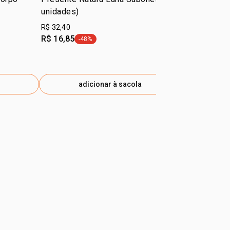
unidades)
Força 75 ml
R$ 32,40
R$ 185,90
R$ 16,85
R$ 115,90
-48%
-
etiqueta -48%
e
adicionar à sacola
ad