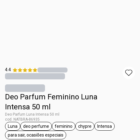
4.4
Deo Parfum Feminino Luna
Intensa 50 ml
Deo Parfum Luna Intensa 50 ml
cod. NATBRA-86935
Luna
deo perfume
feminino
chypre
Intensa
etiqueta Luna
etiqueta deo perfume
etiqueta feminino
etiqueta chypre
etiqueta Intensa
para sair, ocasiões especiais
etiqueta para sair, ocasiões especiais