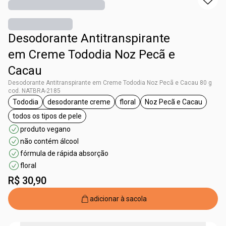
Desodorante Antitranspirante
em Creme Tododia Noz Pecã e
Cacau
Desodorante Antitranspirante em Creme Tododia Noz Pecã e Cacau 80 g
cod. NATBRA-2185
Tododia
desodorante creme
floral
Noz Pecã e Cacau
etiqueta Tododia
etiqueta desodorante creme
etiqueta floral
etiqueta Noz Pe
todos os tipos de pele
etiqueta todos os tipos de pele
produto vegano
não contém álcool
fórmula de rápida absorção
floral
R$ 30,90
adicionar à sacola