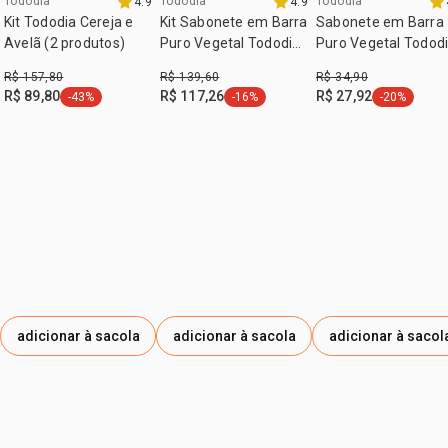
Tododia
Tododia
Tododia
4.9
4.9
exclusivo aqui
BENZYL SALICYLATE, LIMONENE, ALPHA-ISOMETHYL
Kit Tododia Cereja e
Kit Sabonete em Barra
Sabonete em Barra
IONONE, CITRONELLOL, COUMARIN.
Avelã (2 produtos)
Puro Vegetal Tododia
Puro Vegetal Todod
(4 caixas)
Alecrim e Sálvia
R$ 157,80
R$ 139,60
R$ 34,90
R$ 89,80
R$ 117,26
R$ 27,92
-43%
-16%
-20%
etiqueta -43%
etiqueta -16%
etiqueta -2
adicionar à sacola
adicionar à sacola
adicionar à sacol