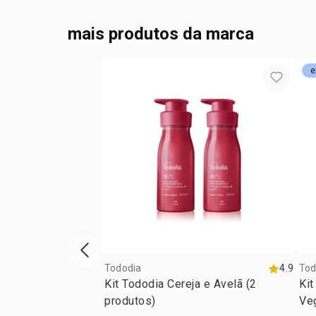
mais produtos da marca
e
vitrine de produtos anterior
Tododia
4.9
Tod
Kit Tododia Cereja e Avelã (2
Kit
produtos)
Veg