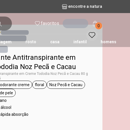
encontre a natura
favoritos
entrar
0
iagem
rosto
casa
infantil
homens
nte Antitranspirante em
mpago
r
biografia
cashback
erva Doce
queridinhos das redes sociais
kriska
aura
dodia Noz Pecã e Cacau
transpirante em Creme Tododia Noz Pecã e Cacau 80 g
5
odorante creme
floral
Noz Pecã e Cacau
ododia
etiqueta desodorante creme
etiqueta floral
etiqueta Noz Pecã e Cacau
 de pele
ueta todos os tipos de pele
gano
álcool
rápida absorção