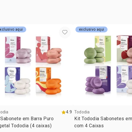
ANNUUS HYB
PARFUM, P
HYDROXYAC
ALCOHOL, T
xclusivo aqui
exclusivo aqui
ALPHA-ISOM
odia
4.9
Tododia
 Sabonete em Barra Puro
Kit Tododia Sabonetes em
etal Tododia (4 caixas)
com 4 Caixas