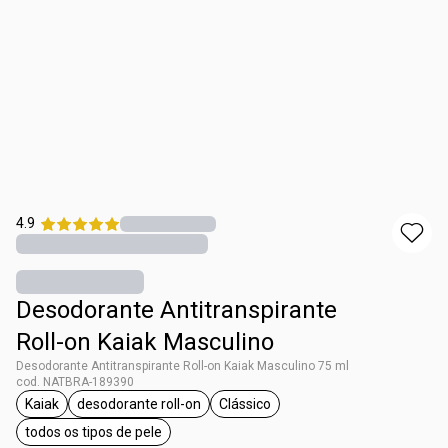
4.9
Desodorante Antitranspirante
Roll-on Kaiak Masculino
Desodorante Antitranspirante Roll-on Kaiak Masculino 75 ml
cod. NATBRA-189390
Kaiak
desodorante roll-on
Clássico
etiqueta Kaiak
etiqueta desodorante roll-on
etiqueta Clássico
todos os tipos de pele
etiqueta todos os tipos de pele