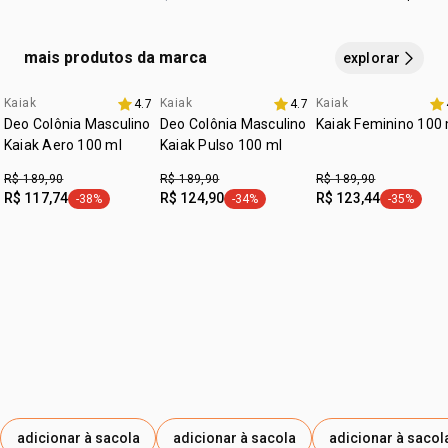
ANNUUS, ÉTER DE MACROGOL MONOESTEARÍLICO,
MIRISTATO DE ISOPROPILA, PERFUME, TREALOSE,
mais produtos da marca
explorar
CITRATO DE TRIETILA, CAPRILILGLICOL,
HIDROXIACETOFENONA, EDETATO DISSÓDICO, LINALOL,
Kaiak
Kaiak
Kaiak
4.7
4.7
exclusivo aqui
tempo limitado
SALICILATO DE BENZILA, ACETATO DE TOCOFERILA,
Deo Colônia Masculino
Deo Colônia Masculino
Kaiak Feminino 100 
LIMONENO, HEXIL CINAMAL, HIDROXICITRONELAL.
Kaiak Aero 100 ml
Kaiak Pulso 100 ml
R$ 189,90
R$ 189,90
R$ 189,90
R$ 117,74
R$ 124,90
R$ 123,44
-38%
-34%
-35%
etiqueta -38%
etiqueta -34%
etiqueta -
adicionar à sacola
adicionar à sacola
adicionar à sacol