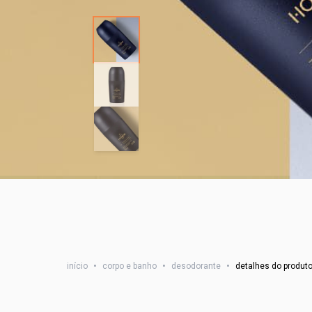
início
•
corpo e banho
•
desodorante
•
detalhes do produt