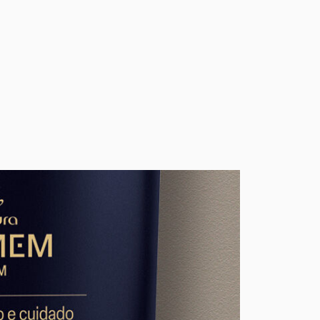
ICOL, HIDROXIACETOFENONA, EDETATO
 ACETATO DE TOCOFERILA, CUMARINA.