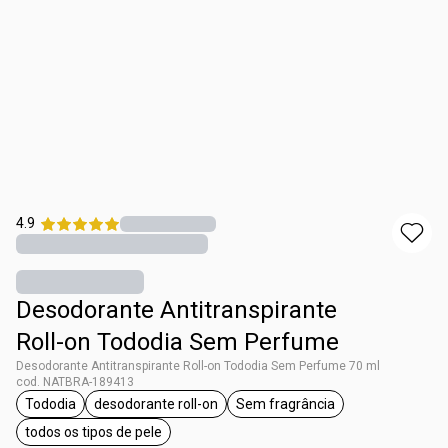
4.9
Desodorante Antitranspirante
Roll-on Tododia Sem Perfume
Desodorante Antitranspirante Roll-on Tododia Sem Perfume 70 ml
cod. NATBRA-189413
Tododia
desodorante roll-on
Sem fragrância
etiqueta Tododia
etiqueta desodorante roll-on
etiqueta Sem fragrância
todos os tipos de pele
etiqueta todos os tipos de pele