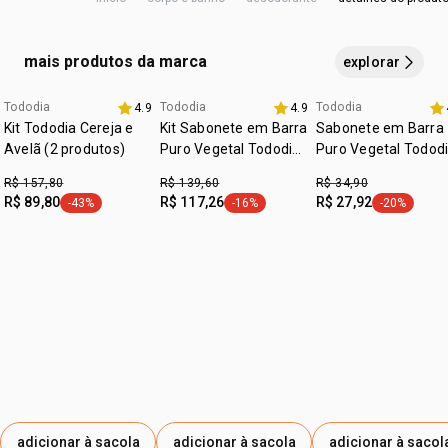
ÓLEO DE CANOLA, ÓLEO DE HÍBRIDO DE HELIANTHUS
ANNUUS, ÉTER DE MACROGOL MONOESTEARÍLICO,
MIRISTATO DE ISOPROPILA, TREALOSE, CITRATO DE
mais produtos da marca
explorar
TRIETILA, CAPRILILGLICOL, HIDROXIACETOFENONA,
EDETATO DISSÓDICO, ACETATO DE TOCOFERILA.
Tododia
Tododia
Tododia
4.9
4.9
exclusivo aqui
Kit Tododia Cereja e
Kit Sabonete em Barra
Sabonete em Barra
Avelã (2 produtos)
Puro Vegetal Tododia
Puro Vegetal Todod
(4 caixas)
Alecrim e Sálvia
R$ 157,80
R$ 139,60
R$ 34,90
R$ 89,80
R$ 117,26
R$ 27,92
-43%
-16%
-20%
etiqueta -43%
etiqueta -16%
etiqueta -2
adicionar à sacola
adicionar à sacola
adicionar à sacol