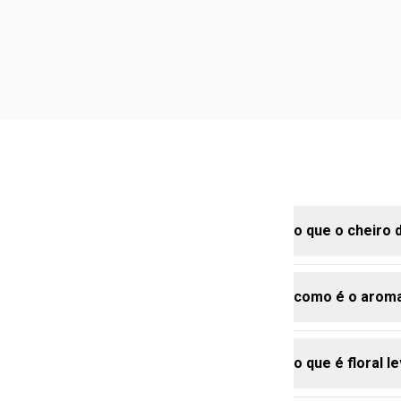
o que o cheiro 
como é o aroma
o cheiro de l
suave e flora
de calma e b
o que é floral l
Colônia sutil
o aroma flora
cheiro de flo