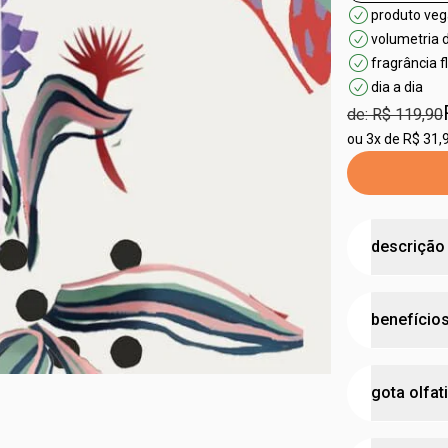
produto ve
volumetria 
fragrância fl
dia a dia
de: R$ 119,90
ou
3x de R$ 31,
descrição
Natura Água
benefício
femininas, 
a Colônia Á
refrescante
propor
gota olfat
estar e tran
tranqui
lavanda, es
perfum