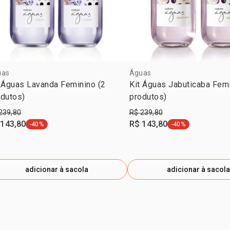
uas
Águas
 Águas Lavanda Feminino (2
Kit Águas Jabuticaba Femi
odutos)
produtos)
239,80
R$ 239,80
 143,80
R$ 143,80
-40%
-40%
etiqueta -40%
etiqueta -40%
adicionar à sacola
adicionar à sacola