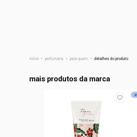
início
•
perfumaria
•
para quem
•
detalhes do produto
mais produtos da marca
e