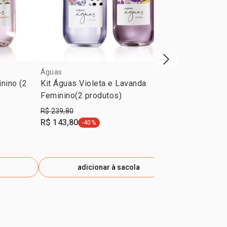
próxima vitrine d
Águas
Águas
nino (2
Kit Águas Violeta e Lavanda
Deo Colônia
Feminino(2 produtos)
Laranjeira 
R$ 239,80
R$ 119,90
R$ 143,80
R$ 95,92
-40%
-2
etiqueta -40%
eti
adicionar à sacola
ad