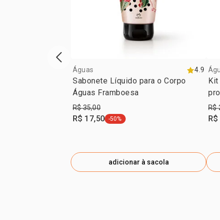
vitrine de produtos anterior
Águas
4.9
Ág
Sabonete Líquido para o Corpo
Kit
Águas Framboesa
pr
R$ 35,00
R$ 
R$ 17,50
R$
-50%
etiqueta -50%
adicionar à sacola