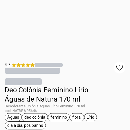
4.7
Deo Colônia Feminino Lírio
Águas de Natura 170 ml
Desodorante Colônia Águas Lírio Feminino 170 ml
cod. NATBRA-95646
Águas
deo colônia
feminino
floral
Lírio
etiqueta Águas
etiqueta deo colônia
etiqueta feminino
etiqueta floral
etiqueta Lírio
dia a dia, pós banho
etiqueta dia a dia, pós banho