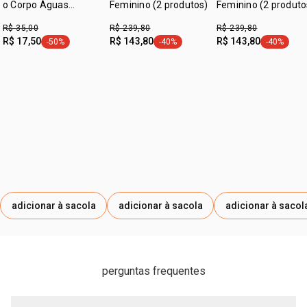
o Corpo Águas
Feminino (2 produtos)
Feminino (2 produto
Framboesa
R$ 35,00
R$ 239,80
R$ 239,80
R$ 17,50
R$ 143,80
R$ 143,80
-50%
-40%
-40%
etiqueta -50%
etiqueta -40%
etiqueta -
adicionar à sacola
adicionar à sacola
adicionar à sacol
perguntas frequentes