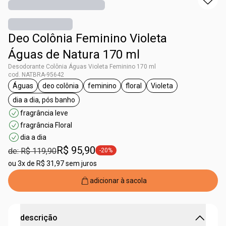
Deo Colônia Feminino Violeta
Águas de Natura 170 ml
Desodorante Colônia Águas Violeta Feminino 170 ml
cod. NATBRA-95642
Águas
deo colônia
feminino
floral
Violeta
etiqueta Águas
etiqueta deo colônia
etiqueta feminino
etiqueta floral
etiqueta Violeta
dia a dia, pós banho
etiqueta dia a dia, pós banho
fragrância leve
fragrância Floral
dia a dia
R$ 95,90
de: R$ 119,90
-20%
etiqueta -20%
ou
3x de R$ 31,97 sem juros
adicionar à sacola
descrição