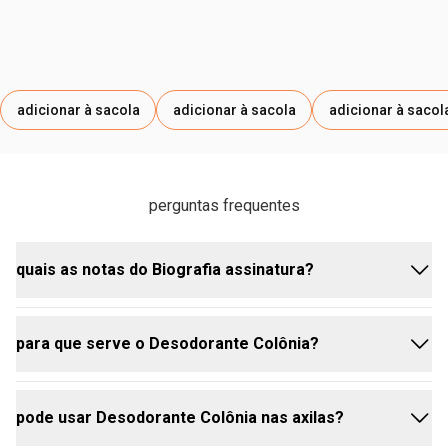
adicionar à sacola
adicionar à sacola
adicionar à sacol
perguntas frequentes
quais as notas do Biografia assinatura?
para que serve o Desodorante Colônia?
esta fragrância tem notas de saída de pimenta-rosa
e pimenta-preta, combinadas com a doçura floral da
violeta e o cítrico da mandarina. o coração possui
pode usar Desodorante Colônia nas axilas?
blend aromático de alecrim, lavanda, sálvia e couro. a
os desodorantes colônias são uma forma leve de
base leva cashmeran, vetiver, musgo de carvalho,